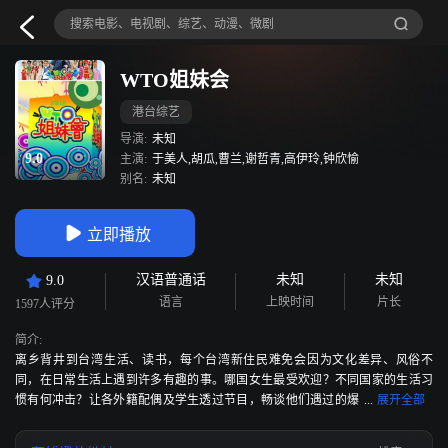
WTO姐妹会
港台综艺
导演:
未知
9.0
主演:
于美人,胡瓜,曹兰,谢哲青,高伊玲,钟欣愉
别名:
未知
立即播放
汉语普通话
未知
未知
9.0
语言
上映时间
片长
1597人评分
简介:
离乡背井到台湾生活、读书，每个台湾新住民难免会因为文化差异、风俗不
同，在日常生活上遇到许多有趣的事。哪国女生最受欢迎？不同国家的生活习
惯有何冲击？让各外籍配偶及学生透过节目，畅谈他们遇过的爆
笑经历。