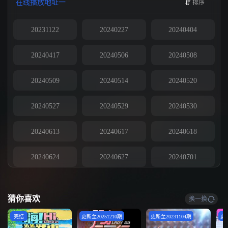
在线播放地址一
排序
20231122
20240227
20240404
20240417
20240506
20240508
20240509
20240514
20240520
20240527
20240529
20240530
20240613
20240617
20240618
20240624
20240627
20240701
20240704
20240708
20240710
猜你喜欢
换一换
20240711
20240716
20240717
完结
更新至20251210期
更新至20231104期
更新