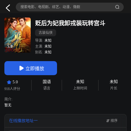
贬后为妃我卸戎装玩转宫斗
古装仙侠
导演:
未知
5.0
主演:
未知
别名:
未知
立即播放
国语
未知
未知
5.0
语言
上映时间
片长
918人评分
简介:
暂无
在线播放地址一
排序