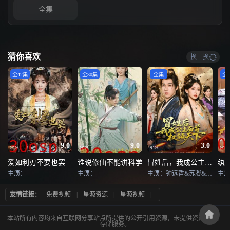
全集
猜你喜欢
换一换
全42集
全30集
全集
全1
9.0
9.0
3.0
919
919
919
919
爱如利刃不要也罢
谁说修仙不能讲科学
冒姓后，我成公主面首权倾天下
纨
主演：
主演：
主演：钟远哲&苏凝&李念欣
主演
友情链接：
免费视频
|
星源资源
|
星源视频
|
本站所有内容均来自互联网分享站点所提供的公开引用资源，未提供资源上传、
存储服务。