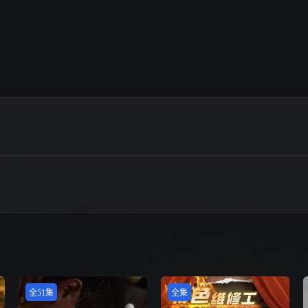
全51集
全集