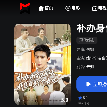
首页
电影
电视
补办身
现代都市
导演:
未知
主演:
鲍李宁＆崔
别名:
未知
立即播
5.0
5.0
120
120人评分