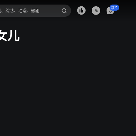
求片
女儿