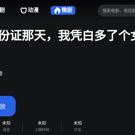
剧
动漫
微剧
份证那天，我凭白多了个
佳
放
未知
未知
未知
语言
上映时间
片长