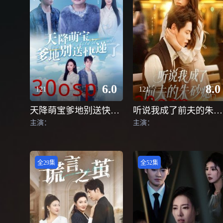
6.0
8.0
121
121
天降萌宝爹地别送快递了
听说我成了前夫的朱砂痣
主演：
主演：
全29集
全52集