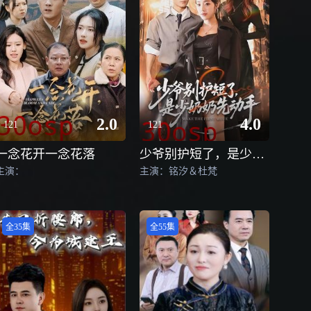
2.0
4.0
121
121
一念花开一念花落
少爷别护短了，是少奶奶先动手
主演：
主演：铭汐＆杜梵
全35集
全55集