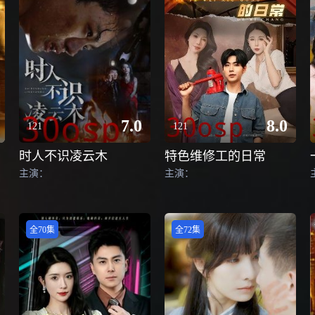
7.0
8.0
121
121
时人不识凌云木
特色维修工的日常
主演：
主演：
全70集
全72集