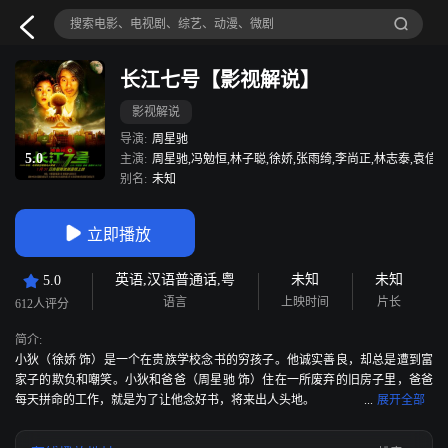
长江七号【影视解说】
影视解说
导演:
周星驰
5.0
主演:
周星驰,冯勉恒,林子聪,徐娇,张雨绮,李尚正,林志泰,袁信义
别名:
未知
立即播放
英语,汉语普通话,粤
未知
未知
5.0
语言
上映时间
片长
612人评分
简介:
小狄（徐娇 饰）是一个在贵族学校念书的穷孩子。他诚实善良，却总是遭到富
家子的欺负和嘲笑。小狄和爸爸（周星驰 饰）住在一所废弃的旧房子里，爸爸
每天拼命的工作，就是为了让他念好书，将来出人头地。
平日，小狄总是很乖，就算体育课因为没有运动鞋而被老师罚站，他也从
不埋怨爸爸。可是这一次，为了一个大家都有的玩具，小狄跟爸爸发起脾气