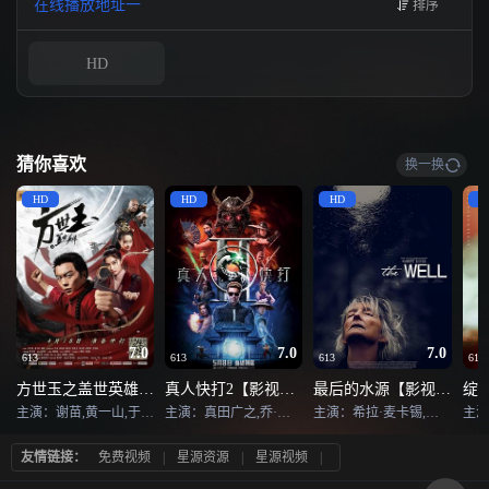
在线播放地址一
排序
来。爸爸买不起，就在垃圾堆里捡了一个“球”给儿子玩。谁知，这个透明的小球
却变成一只活泼可爱，拥有超能力的太空狗。小狄欣喜极若狂，给他取名叫“长
江七号”。小狄梦想着用七仔的超能力考100分，却没想到七仔非但没有帮到
HD
他，却让他得了个零蛋。他偷偷修改了成绩单，跟爸爸说了一次谎。爸爸大
怒，小狄离家出走，赌气要凭真本事考好成绩给爸爸看。谁知，正当小狄笑
着，拿着成绩单的时候，工地发生事故，爸爸从楼上摔了下来……
猜你喜欢
换一换
HD
HD
HD
H
7.0
7.0
7.0
613
613
613
613
方世玉之盖世英雄【影视解说】
真人快打2【影视解说】
最后的水源【影视解说】
主演：谢苗,黄一山,于心妍,张春仲,王瑛瑛,杨政,王胜利,徐嘉曼
主演：真田广之,乔·塔斯利姆,林路迪,浅野忠信,黄经汉,麦卡德·布鲁克斯,杰西卡·麦克娜美,约什·劳森,塔蒂·加布里埃,马丁·福特,达蒙·海瑞曼,卡尔·厄本,刘易斯·陈,阿德莱恩·鲁道夫,戴斯蒙·詹,艾萨克·普瑞斯特,黄又亮,CJ·布隆菲尔德,安娜·图·阮,朱利安·威克斯
主演：希拉·麦卡锡,乔安妮·博兰德,娜塔莎·蒙巴
友情链接：
免费视频
|
星源资源
|
星源视频
|