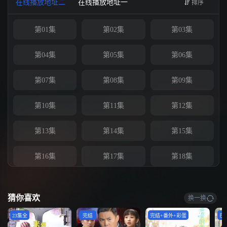
在线播放地址二
在线播放地址一
排序
第01集
第02集
第03集
第04集
第05集
第06集
第07集
第08集
第09集
第10集
第11集
第12集
第13集
第14集
第15集
第16集
第17集
第18集
第19集
第20集
第21集
猜你喜欢
换一换
第22集
第23集
第24集已完结
23集全
完结
完结+番外+彩蛋
已