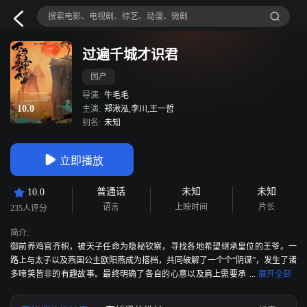
过遍千城才识君
国产
导演:
牛毛毛
10.0
主演:
郑湫泓,李川,王一哲
别名:
未知
立即播放
普通话
未知
未知
10.0
语言
上映时间
片长
235人评分
简介:
御前养鸡官齐帜，被天子任命为隐秘钦察，寻找各地希望继承皇位的王爷。一
路上与太子以及燕国公主欧阳燕成为搭档，共同破解了一个个“阴谋”，发生了诸
多啼笑皆非的有趣故事。最终明确了各自的心意以及肩上需要承
担的责任。