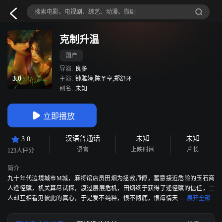
克制升温
国产
导演:
良多
3.0
主演:
钟雅婷,陈圣亨,郑舒环
别名:
未知
立即播放
汉语普通话
未知
未知
3.0
语言
上映时间
片长
123人评分
简介:
九十年代边境城市M城，麻将馆店员田烟为拯救师傅，蓄意接近危险的玉石商
人逄径赋，机关算尽试探，渡过层层危机，田烟终于获得了逄径赋的信任，二
人却互相看见彼此的真心，于是爱不纯粹，恨不彻底，恨海情天
却也对彼此绝不放手。