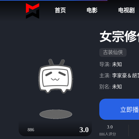
首页
电影
电视剧
女宗修
古装仙侠
导演:
未知
主演:
李家豪＆胡
别名:
未知
立即播
3.0
3.0
886
886人评分