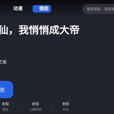
动漫
微剧
仙，我悄悄成大帝
艺瀚
放
未知
未知
未知
语言
上映时间
片长