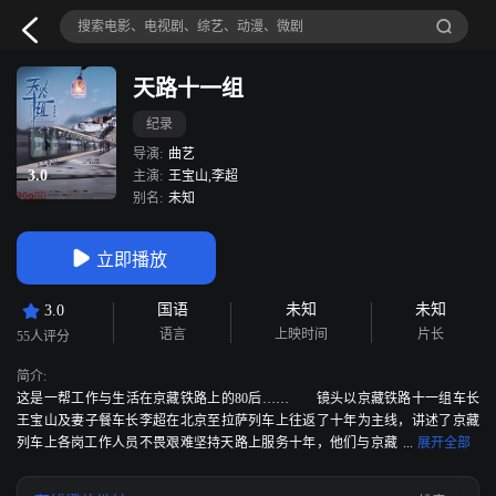
天路十一组
纪录
导演:
曲艺
3.0
主演:
王宝山,李超
别名:
未知
立即播放
国语
未知
未知
3.0
语言
上映时间
片长
55人评分
简介:
这是一帮工作与生活在京藏铁路上的80后…… 镜头以京藏铁路十一组车长
王宝山及妻子餐车长李超在北京至拉萨列车上往返了十年为主线，讲述了京藏
列车上各岗工作人员不畏艰难坚持天路上服务十年，他们与京藏
列车在一起的时间远比家人在一起的时间更多，他们的青春几乎与列车一起度
过。最后一趟列车往返于京萨之间，为在拉萨车站相处了十年的同事前来送