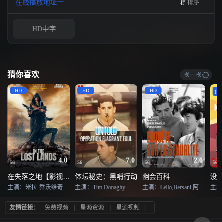
在线播放地址一
排序
行，所以尤为珍贵，十年的朋友们在此一一告别，以这种方式与同行的朋友们
说再见。在将近10年的旅途中，面前是 “天路”的沿途美景，背后是铁路人的守
候与奉献。
HD中字
猜你喜欢
换一换
HD
HD
HD
H
4.0
7.0
2.0
56
56
56
56
在失落之地【影视解说】
体坛秘史：黑哨行动
幽会百科
没
主演：米拉·乔沃维奇 , 戴夫·巴蒂斯塔 , 雅丽·乔维尔 , 阿玛拉·奥凯雷克 , 弗雷泽·杰姆斯 , 西蒙·卢夫 , 迪尔德丽·穆林斯 , 塞巴斯蒂安·斯坦齐维兹 , Tue Lunding , Jacek Dzisiewicz , 伊恩·汉摩尔 , 艾维琳·霍尔 , Kamila Klamut , 凯奥林·斯普林加尔 , Jan Kowalewski , Pawel Wysocki , Tomasz Cymerman , Nicolas Stone
主演：Tim Donaghy
主演：Lello,Bersani,阿尔贝托·莫拉维亚,Cesare,Musatti,伊奥·阿波洛尼,皮埃尔·保罗·帕索里尼
友情链接：
免费视频
|
星源资源
|
星源视频
|