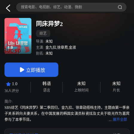
同床异梦2
综艺
导演:
未知
1.0
主演:
金九拉,徐章焄,金淑
别名:
未知
立即播放
韩语
未知
未知
1.0
语言
上映时间
片长
36人评分
简介:
SBS综艺《同床异梦》第二季回归，金九拉、徐章勋搭档主持，主题由第一季亲
子关系转向夫妻关系，在中国发展的韩国女演员秋瓷炫及丈夫于晓光作为嘉宾
参与了本季节目。