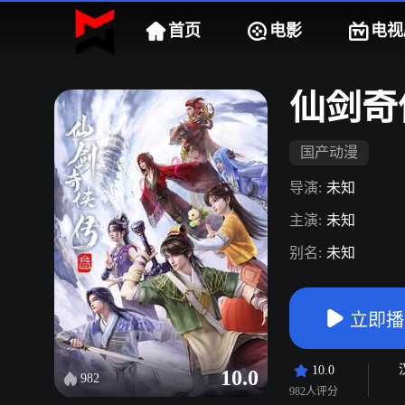
首页
电影
电视
仙剑奇
国产动漫
导演:
未知
主演:
未知
别名:
未知
立即播
10.0
10.0
982
982人评分