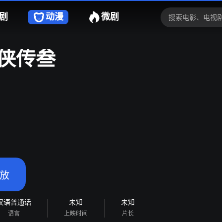
剧
动漫
微剧
侠传叁
放
汉语普通话
未知
未知
语言
上映时间
片长