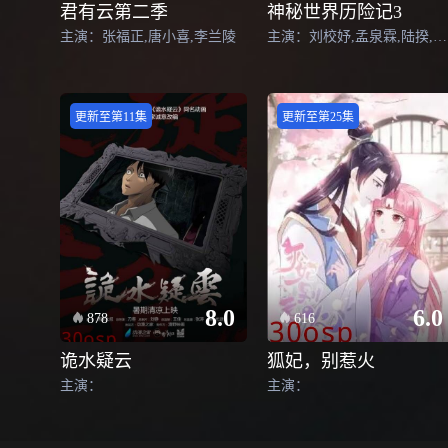
君有云第二季
神秘世界历险记3
主演：张福正,唐小喜,李兰陵
主演：刘校妤,孟泉霖,陆揆,宝木中阳,郭政建,白雪岑,刘芊含,王琳熙,张予佟,邓伟锋,图特哈蒙,杨天翔,苏尚卿,吟良犬,郭浩然,陈梅君,谢雅欣,韩啸
更新至第11集
更新至第25集
8.0
6.0
878
616
诡水疑云
狐妃，别惹火
主演：
主演：