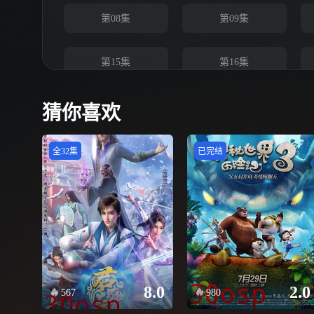
第08集
第09集
第15集
第16集
第22集
第23集
猜你喜欢
全32集
已完结
8.0
2.0
567
980