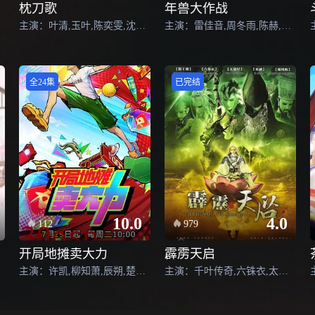
枕刀歌
年兽大作战
主演：叶清,玉叶,陈奕雯,沈磊,姜瑰瑾,官志宏,詹佳,图特哈蒙,林强,张艺,赵世浩,陈启刚,楚越,言浩,藤新,郭浩然,杨佯徉,龚素平,许景瑞,史泽鲲,林柏青,巴赫,阿熊,张盈
主演：雷佳音,周冬雨,陈赫,陶虹,郭涛,郭子睿,刘仪伟,沈腾,张一白,王迅,郝云,谢娜,熊乃瑾
全24集
已完结
10.0
4.0
112
979
开局地摊卖大力
霹雳天启
主演：许凯,柳知萧,辰朔,楚衔,陈诗语,由越,杨瑞欣,路扬,苏雨山,赵俊凌,北炎,王秋皓,周侗,钟可,王语
主演：千叶传奇,六铢衣,太学主