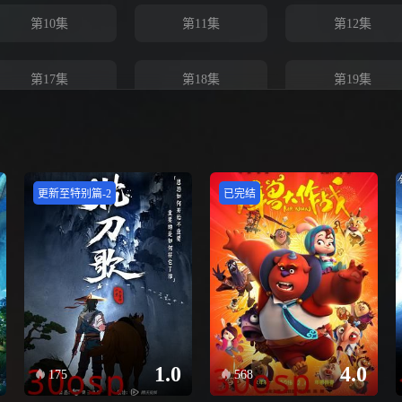
第10集
第11集
第12集
第17集
第18集
第19集
第24集
第25集
第26集
更新至特别篇-2
已完结
1.0
4.0
175
568