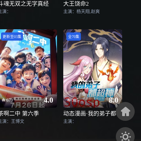
斗魂无双之无字真经
大王饶命2
主演：
主演：杨天翔,赵爽
更新至03集
全70集
4.0
8.0
670
305
茶啊二中 第六季
动态漫画·我的弟子都超神第二季
主演：王博文
主演：