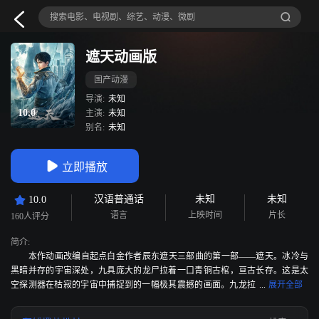
遮天动画版
国产动漫
导演:
未知
10.0
主演:
未知
别名:
未知
立即播放
汉语普通话
未知
未知
10.0
语言
上映时间
片长
160人评分
简介:
本作动画改编自起点白金作者辰东遮天三部曲的第一部——遮天。冰冷与
黑暗并存的宇宙深处，九具庞大的龙尸拉着一口青铜古棺，亘古长存。这是太
空探测器在枯寂的宇宙中捕捉到的一幅极其震撼的画面。九龙拉
棺，究竟是回到了上古，还是来到了星空的彼岸？一个浩大的仙侠世界，光怪
陆离，神秘无尽。热血似火山沸腾，激情若瀚海汹涌，欲望如深渊无止境登天