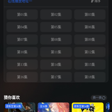
在线播放地址一
排序
路，踏歌行。
第01集
第02集
第03集
第04集
第05集
第06集
第07集
第08集
第09集
第10集
第11集
第12集
第13集
第14集
第15集
第16集
第17集
第18集
第19集
第20集
第21集
猜你喜欢
换一换
第22集
第23集
第24集
更新至第30集
全30集
更新至第34集
更