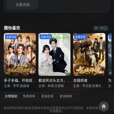
全集完结
猜你喜欢
换一换
全集完结
全集完结
全集完结
全
8.0
8.0
4.0
583
583
583
583
多子多福，开局就送绝美老婆
都说死对头太冷，深夜却诱吻我
龙城师魂
主演：李苹,高迦澜
主演：林潇,苏语桐
主演：李泫逸,张瀚文（男）
主演
友情链接：
免费视频
|
星源资源
|
星源视频
|
本站所有内容均来自互联网分享站点所提供的公开引用资源，未提供资源上传、
存储服务。