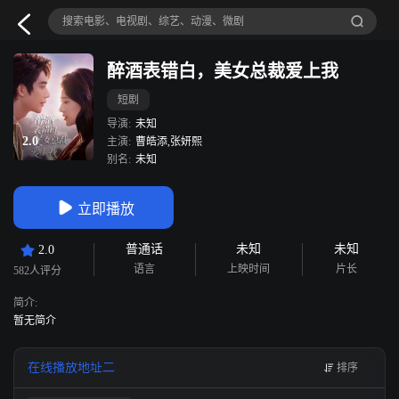
醉酒表错白，美女总裁爱上我
短剧
导演:
未知
2.0
主演:
曹皓添,张妍熙
别名:
未知
立即播放
普通话
未知
未知
2.0
语言
上映时间
片长
582人评分
简介:
暂无简介
在线播放地址二
排序