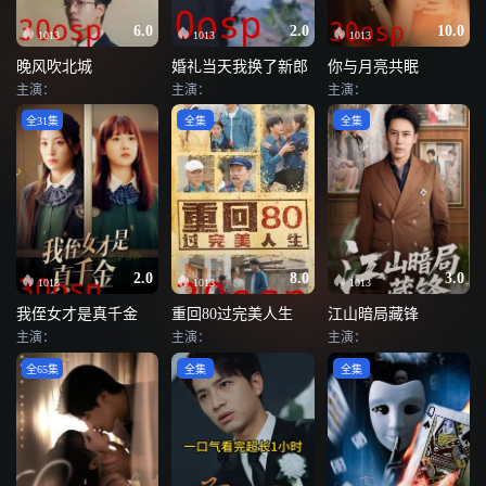
6.0
2.0
10.0
1013
1013
1013
晚风吹北城
婚礼当天我换了新郎
你与月亮共眠
主演：
主演：
主演：
全31集
全集
全集
2.0
8.0
3.0
1013
1013
1013
我侄女才是真千金
重回80过完美人生
江山暗局藏锋
主演：
主演：
主演：
全65集
全集
全集