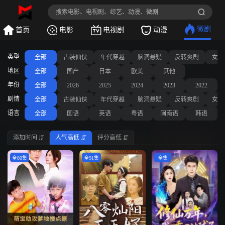
微剧
首页
电影
电视剧
动漫
类型
全部
古装仙侠
年代穿越
脑洞悬疑
反转爽剧
女频
地区
全部
国产
日本
欧美
其他
年份
全部
2026
2025
2024
2023
2022
剧情
全部
古装仙侠
年代穿越
脑洞悬疑
反转爽剧
女频
语言
全部
国语
英语
粤语
闽南语
韩语
添加时间
人气高低
评分高低
全80集
全91集
全集