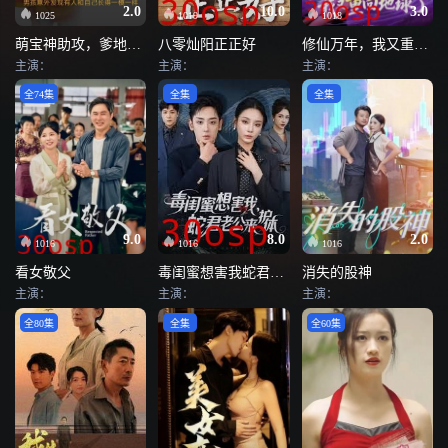
2.0
10.0
3.0
1025
1019
1018
萌宝神助攻，爹地慢点撩
八零灿阳正正好
修仙万年，我又重回地球了
主演：
主演：
主演：
全74集
全集
全集
9.0
8.0
2.0
1016
1016
1016
看女敬父
毒闺蜜想害我蛇君老公来护体
消失的股神
主演：
主演：
主演：
全80集
全集
全60集