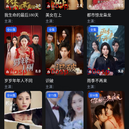
2.0
2.0
9.0
1015
1015
1014
我生命的最后180天
美女在上
都市惊龙枭龙
主演：
主演：
主演：
全61集
全集
全集
8.0
1.0
9.0
1014
1014
1014
岁岁年年人不同
识破
雨季不再来
主演：
主演：
主演：
全66集
全73集
全99集