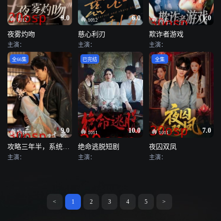
9.0
6.0
1.0
1012
1012
1012
夜雾灼吻
慈心利刃
欺诈者游戏
主演：
主演：
主演：
全66集
已完结
全集
9.0
10.0
7.0
1011
1011
1011
攻略三年半，系统说我搞错对象
绝命逃脱短剧
夜囚双凤
主演：
主演：
主演：
<
1
2
3
4
5
>