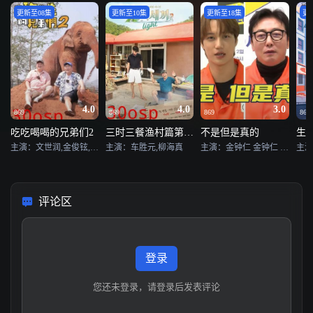
更新至08集
更新至10集
更新至18集
更
4.0
4.0
3.0
869
869
869
869
吃吃喝喝的兄弟们2
三时三餐渔村篇第六季
不是但是真的
生
主演：文世润,金俊铉,金宣虎
主演：车胜元,柳海真
主演：金钟仁 金钟仁 卓在勋 李尚敏 李秀智 全昭旻
评论区
登录
您还未登录，请登录后发表评论