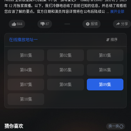
Netflix 全新浪漫真人秀剧集《不良一族寻爱记》（Badly in Love）预计将于 2025
年 12 月独家首播。以下，我们冷静地总结了目前已知的信息，并总结了观看前
您应该了解的要点。官方日期和演员阵容详情将在公布后陆续公
布。
844
87
报错
分享
在线播放地址一
排序
第01集
第02集
第03集
第04集
第05集
第06集
第07集
第08集
第09集
第10集
猜你喜欢
换一换